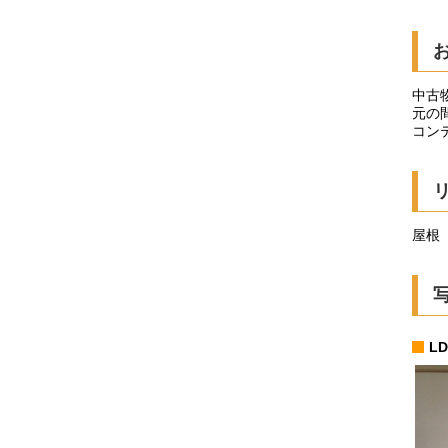
中古
元の
コン
屋根
L