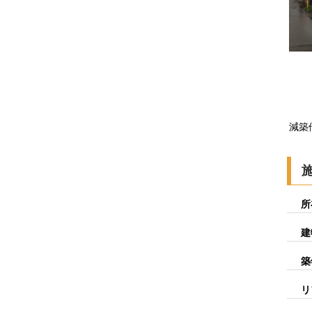
減築
所
建
築
リ